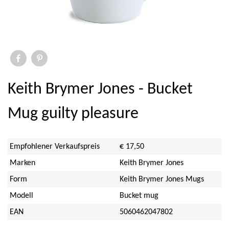
Elite
Ihr
Savor & Sens
Aspen Mulling Spices
Keith Brymer Jones - Bucket
Dock & Bay
Mug guilty pleasure
Emma Bridgewater Licensed
Empfohlener Verkaufspreis
€ 17,50
Sara Miller
Marken
Keith Brymer Jones
Form
Keith Brymer Jones Mugs
Sanderson
Modell
Bucket mug
PO Tea Slim Thermos
EAN
5060462047802