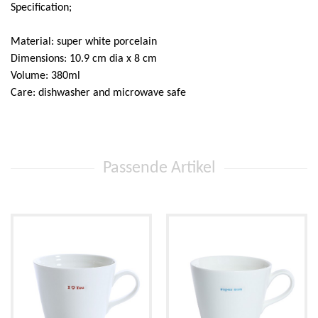
Super Scooper
Specification;
Material: super white porcelain
Dimensions: 10.9 cm dia x 8 cm
Volume: 380ml
Care: dishwasher and microwave safe
Passende Artikel