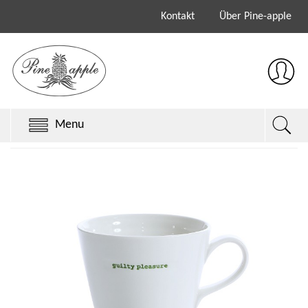
Kontakt
Über Pine-apple
Menu
Chillys Originals
Chillys Series 3
Chillys Series 2
Sale
Keith Brymer Jones