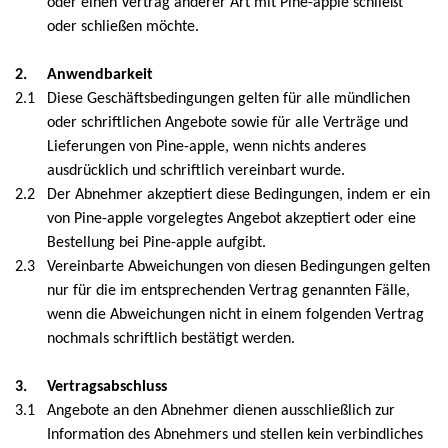
oder einen Vertrag anderer Art mit Pine-apple schließt
Elite
oder schließen möchte.
Ihr
2.
Anwendbarkeit
2.1
Diese Geschäftsbedingungen gelten für alle mündlichen
Savor & Sens
oder schriftlichen Angebote sowie für alle Verträge und
Lieferungen von Pine-apple, wenn nichts anderes
Aspen Mulling Spices
ausdrücklich und schriftlich vereinbart wurde.
2.2
Der Abnehmer akzeptiert diese Bedingungen, indem er ein
Dock & Bay
von Pine-apple vorgelegtes Angebot akzeptiert oder eine
Bestellung bei Pine-apple aufgibt.
Emma Bridgewater Licensed
2.3
Vereinbarte Abweichungen von diesen Bedingungen gelten
nur für die im entsprechenden Vertrag genannten Fälle,
Sara Miller
wenn die Abweichungen nicht in einem folgenden Vertrag
nochmals schriftlich bestätigt werden.
Sanderson
3.
Vertragsabschluss
PO Tea Slim Thermos
3.1
Angebote an den Abnehmer dienen ausschließlich zur
Information des Abnehmers und stellen kein verbindliches