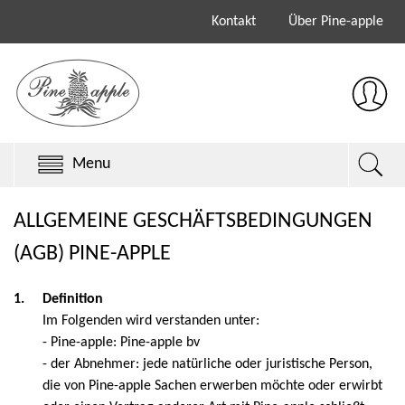
Kontakt
Über Pine-apple
Menu
Chillys Originals
ALLGEMEINE GESCHÄFTSBEDINGUNGEN
(AGB) PINE-APPLE
Chillys Series 3
Chillys Series 2
1.
Definition
Im Folgenden wird verstanden unter:
Sale
- Pine-apple: Pine-apple bv
- der Abnehmer: jede natürliche oder juristische Person,
Keith Brymer Jones
die von Pine-apple Sachen erwerben möchte oder erwirbt